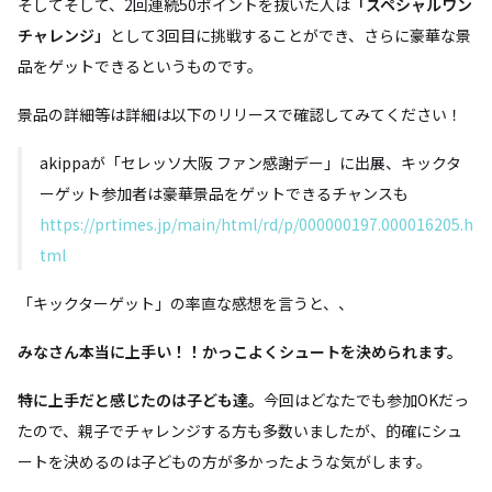
そしてそして、2回連続50ポイントを抜いた人は
「スペシャルワン
チャレンジ」
として3回目に挑戦することができ、さらに豪華な景
品をゲットできるというものです。
景品の詳細等は詳細は以下のリリースで確認してみてください！
akippaが「セレッソ大阪 ファン感謝デー」に出展、キックタ
ーゲット参加者は豪華景品をゲットできるチャンスも
https://prtimes.jp/main/html/rd/p/000000197.000016205.h
tml
「キックターゲット」の率直な感想を言うと、、
みなさん本当に上手い！！かっこよくシュートを決められます。
特に上手だと感じたのは子ども達。
今回はどなたでも参加OKだっ
たので、親子でチャレンジする方も多数いましたが、的確にシュ
ートを決めるのは子どもの方が多かったような気がします。