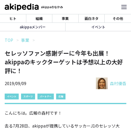
akippaのなかみ
ヒト
組織
事業
面白ネタ
その他
akippaメンバー
イベント
TOP
事業
セレッソファン感謝デーに今年も出展！
akippaのキックターゲットは予想以上の大好
評に！
2019/09/09
森村優香
イベント
スポーツ
パートナー
広報
こんにちは。広報の森村です！
去る7月28日、akippaが提携しているサッカーJ1のセレッソ大