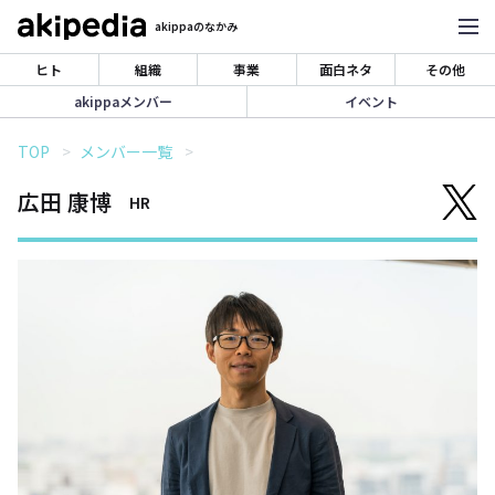
akippaのなかみ
ヒト
組織
事業
面白ネタ
その他
akippaメンバー
イベント
TOP
メンバー一覧
広田 康博
HR