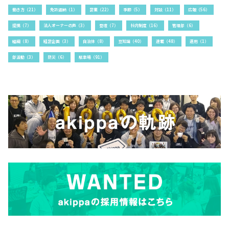
働き方（21）
免許返納（1）
営業（22）
季節（5）
対談（11）
広報（56）
提携（7）
法人オーナーの声（3）
登壇（7）
社内制度（16）
管理部（6）
組織（8）
経営企画（3）
自治体（8）
豆知識（40）
連載（48）
運用（1）
部活動（3）
防災（6）
駐車場（91）