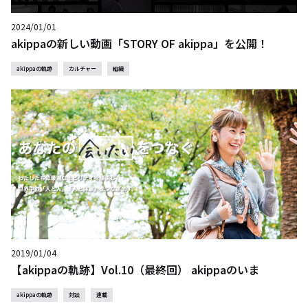
2024/01/01
akippaの新しい動画「STORY OF akippa」を公開！
akippaの軌跡
カルチャー
組織
2019/01/04
【akippaの軌跡】Vol.10（最終回） akippaのいま
akippaの軌跡
対談
連載