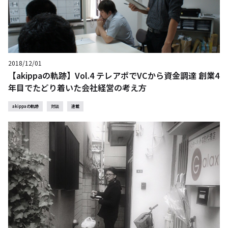
2018/12/01
【akippaの軌跡】Vol.4 テレアポでVCから資金調達 創業4
年目でたどり着いた会社経営の考え方
akippaの軌跡
対談
連載