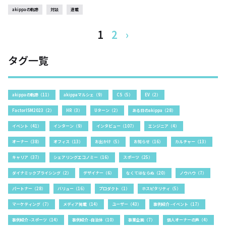
akippaの軌跡
対談
連載
1
2
›
タグ一覧
akippaの軌跡（11）
akippaマルシェ（9）
CS（5）
EV（2）
FactorISM2023（2）
HR（3）
Uターン（2）
ある日のakippa（28）
イベント（41）
インターン（9）
インタビュー（107）
エンジニア（4）
オーナー（38）
オフィス（13）
お出かけ（5）
お知らせ（16）
カルチャー（13）
キャリア（37）
シェアリングエコノミー（16）
スポーツ（25）
ダイナミックプライシング（2）
デザイナー（6）
なくてはならぬ（20）
ノウハウ（7）
パートナー（28）
バリュー（16）
プロダクト（1）
ホスピタリティ（5）
マーケティング（7）
メディア掲載（14）
ユーザー（43）
事例紹介 -イベント（17）
事例紹介 -スポーツ（14）
事例紹介 -自治体（10）
事業企画（7）
個人オーナーの声（4）