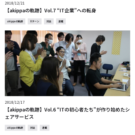
2018/12/21
【akippaの軌跡】Vol.7 “IT企業”への転身
akippaの軌跡
Uターン
対談
連載
2018/12/17
【akippaの軌跡】Vol.6 “ITの初心者たち”が作り始めたシ
ェアサービス
akippaの軌跡
対談
連載