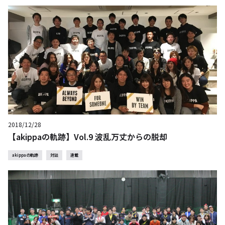
2018/12/28
【akippaの軌跡】Vol.9 波乱万丈からの脱却
akippaの軌跡
対談
連載