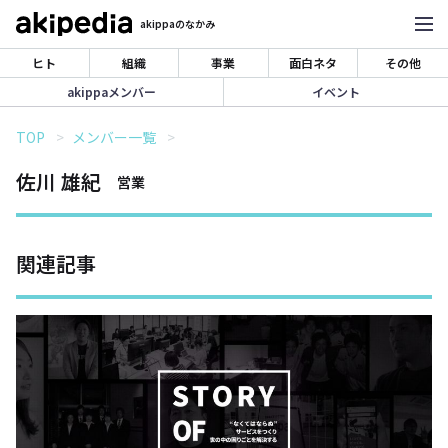
akippaのなかみ
ヒト
組織
事業
面白ネタ
その他
akippaメンバー
イベント
TOP
メンバー一覧
佐川 雄紀
営業
関連記事