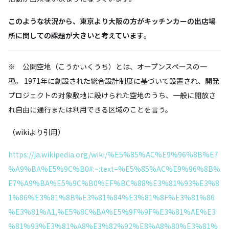
このような状況から、東京より大阪の方がキッチンカーの出店場
所に関しての課題が大きいと考えています
。
※ 公開空地（こうかいくうち）とは、オープンスペースの一
種。 1971年に創設された総合設計制度に基づいて設置され、開発
プロジェクトの対象敷地に設けられた空地のうち、一般に開放さ
れ自由に通行または利用できる区域のことを言う。
（wikiより引用）
https://ja.wikipedia.org/wiki/%E5%85%AC%E9%96%8B%E7
%A9%BA%E5%9C%B0#:~:text=%E5%85%AC%E9%96%8B%
E7%A9%BA%E5%9C%B0%EF%BC%88%E3%81%93%E3%8
1%86%E3%81%8B%E3%81%84%E3%81%8F%E3%81%86
%E3%81%A1,%E5%8C%BA%E5%9F%9F%E3%81%AE%E3
%81%93%E3%81%A8%E3%82%92%E8%A8%80%E3%81%