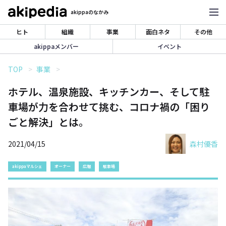
akippaのなかみ
ヒト
組織
事業
面白ネタ
その他
akippaメンバー
イベント
TOP
事業
ホテル、温泉施設、キッチンカー、そして駐
車場が力を合わせて挑む、コロナ禍の「困り
ごと解決」とは。
2021/04/15
森村優香
akippaマルシェ
オーナー
広報
駐車場