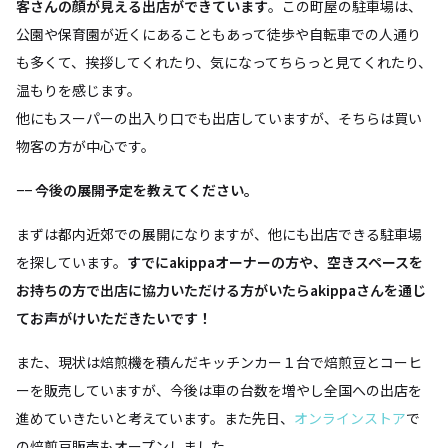
客さんの顔が見える出店ができています
。この町屋の駐車場は、
公園や保育園が近くにあることもあって徒歩や自転車での人通り
も多くて、挨拶してくれたり、気になってちらっと見てくれたり、
温もりを感じます。
他にもスーパーの出入り口でも出店していますが、そちらは買い
物客の方が中心です。
−−
今後の展開予定を教えてください。
まずは都内近郊での展開になりますが、他にも出店できる駐車場
を探しています。
すでにakippaオーナーの方や、空きスペースを
お持ちの方で出店に協力いただける方がいたらakippaさんを通じ
てお声がけいただきたいです！
また、現状は​​焙煎機を積んだキッチンカー１台で焙煎豆とコーヒ
ーを販売していますが、今後は車の台数を増やし全国への出店を
進めていきたいと考えています。また先日、
オンラインストア
で
の焙煎豆販売もオープンしました。