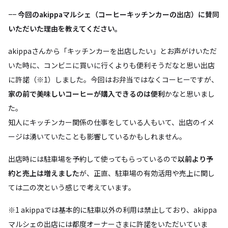
−−
今回のakippaマルシェ（コーヒーキッチンカーの出店）に賛同
いただいた理由を教えてください。
akippaさんから「キッチンカーを出店したい」とお声がけいただ
いた時に、コンビニに買いに行くよりも便利そうだなと思い出店
に許諾（※1）しました。今回はお弁当ではなくコーヒーですが、
家の前で美味しいコーヒーが購入できるのは便利
かなと思いまし
た。
知人にキッチンカー関係の仕事をしている人もいて、出店のイメ
ージは湧いていたことも影響しているかもしれません。
出店時には駐車場を予約して使ってもらっているので
以前より予
約と売上は増えました
が、正直、駐車場の有効活用や売上に関し
ては二の次という感じで考えています。
※1 akippaでは基本的に駐車以外の利用は禁止しており、akippa
マルシェの出店には都度オーナーさまに許諾をいただいていま