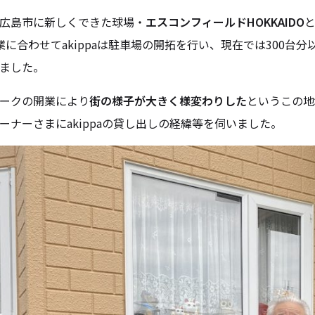
広島市に新しくできた球場・
エスコンフィールドHOKKAIDO
業に合わせてakippaは駐車場の開拓を行い、現在では300
ました。
ークの開業により
街の様子が大きく様変わりした
というこの地
ーナーさまにakippaの貸し出しの経緯等を伺いました。