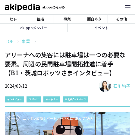
akippaのなかみ
ヒト
組織
事業
面白ネタ
その他
akippaメンバー
イベント
TOP
事業
アリーナへの集客には駐車場は一つの必要な
要素。周辺の民間駐車場開拓推進に着手
【B1・茨城ロボッツさまインタビュー】
2024/03/12
石川絢子
インタビュー
スポーツ
パートナー
事例紹介 -スポーツ