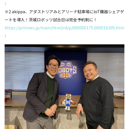
l
※2 akippa、アダストリアみとアリーナ駐車場にIoT機器シェアゲ
ートを導入！茨城ロボッツ試合日は完全予約制に！
https://prtimes.jp/main/html/rd/p/000000175.000016205.htm
l