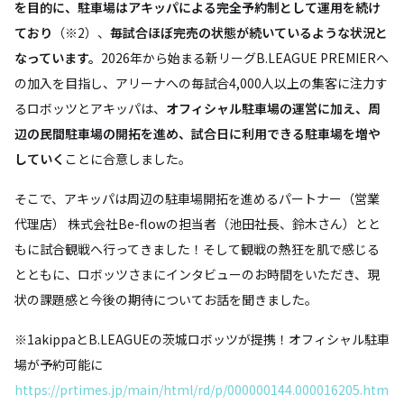
を目的に、駐車場はアキッパによる完全予約制として運用を続け
ており
（※2）、
毎試合ほぼ完売の状態が続いているような状況と
なっています。
2026年から始まる新リーグB.LEAGUE PREMIERへ
の加入を目指し、アリーナへの毎試合4,000人以上の集客に注力す
るロボッツとアキッパは、
オフィシャル駐車場の運営に加え、周
辺の民間駐車場の開拓を進め、試合日に利用できる駐車場を増や
していく
ことに合意しました。
そこで、アキッパは周辺の駐車場開拓を進めるパートナー（営業
代理店） 株式会社Be-flowの担当者（池田社長、鈴木さん）とと
もに試合観戦へ行ってきました！そして観戦の熱狂を肌で感じる
とともに、ロボッツさまにインタビューのお時間をいただき、現
状の課題感と今後の期待についてお話を聞きました。
※1akippaとB.LEAGUEの茨城ロボッツが提携！オフィシャル駐車
場が予約可能に
https://prtimes.jp/main/html/rd/p/000000144.000016205.htm