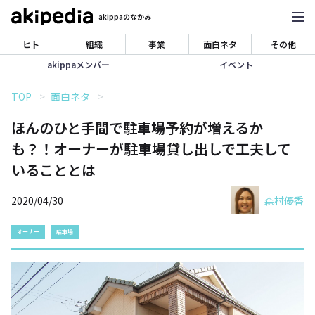
akippaのなかみ
ヒト
組織
事業
面白ネタ
その他
akippaメンバー
イベント
TOP
面白ネタ
ほんのひと手間で駐車場予約が増えるか
も？！オーナーが駐車場貸し出しで工夫して
いることとは
2020/04/30
森村優香
オーナー
駐車場