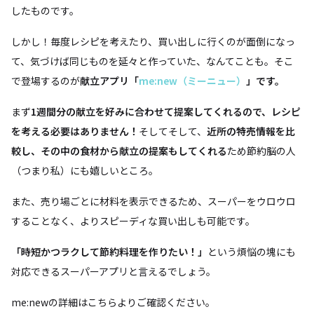
したものです。
しかし！毎度レシピを考えたり、買い出しに行くのが面倒になっ
て、気づけば同じものを延々と作っていた、なんてことも。そこ
で登場するのが
献立アプリ「
me:new（ミーニュー）
」です。
まず
1週間分の献立を好みに合わせて提案してくれるので、レシピ
を考える必要はありません！
そしてそして、
近所の特売情報を比
較し、その中の食材から献立の提案もしてくれる
ため節約脳の人
（つまり私）にも嬉しいところ。
また、売り場ごとに材料を表示できるため、スーパーをウロウロ
することなく、よりスピーディな買い出しも可能です。
「時短かつラクして節約料理を作りたい！」
という煩悩の塊にも
対応できるスーパーアプリと言えるでしょう。
me:newの詳細はこちらよりご確認ください。