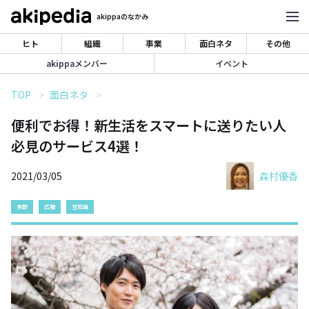
akippaのなかみ
ヒト
組織
事業
面白ネタ
その他
akippaメンバー
イベント
TOP
面白ネタ
便利でお得！新生活をスマートに送りたい人
必見のサービス4選！
2021/03/05
森村優香
季節
広報
豆知識