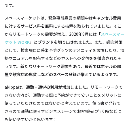
です。
スペースマーケットは、緊急事態宣言の期間中は
キャンセル費用
に対するサービス料を無料
にする措置を取られていました。そこ
からリモートワークの需要が増え、2020年8月には
「
スペースマー
ケット WORK
」とブランドを切り出されました
。また、感染対策
として、検索項目に感染予防グッツのアメニティを設置したり、清
掃マニュアルを配布するなどのホストへの発信をを徹底されたそ
うです。新たなリモートワーク需要もあり、
最近ではホテルの部
屋や飲食店の席貸しなどのスペース登録が増えているようです。
akippaは、
通勤・通学の利用が増加
しました。リモートワークで
きない方々が、通勤する際に予約ができて安いことをメリットに
使っていただけたのではないかと考えています。領収書が発行で
きるので通勤に限らずビジネスシーンでお客様先に行く時などに
も使いやすいかと思います！