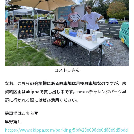
コストラさん
なお、
こちらの会場横にある駐車場は月極駐車場なのですが、未
契約区画はakippaで貸し出し中です
。nexusチャレンジパーク早
野に行かれる際にはぜひ活用ください。
駐車場はこちら▼
早野第1
https://www.akippa.com/parking/5bf428e096de0d68e9d5bdd