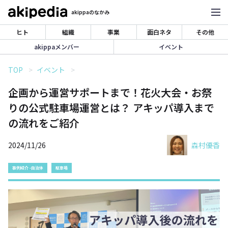
akippaのなかみ
ヒト
組織
事業
面白ネタ
その他
akippaメンバー
イベント
TOP
イベント
企画から運営サポートまで！花火大会・お祭
りの公式駐車場運営とは？ アキッパ導入まで
の流れをご紹介
2024/11/26
森村優香
事例紹介 -自治体
駐車場