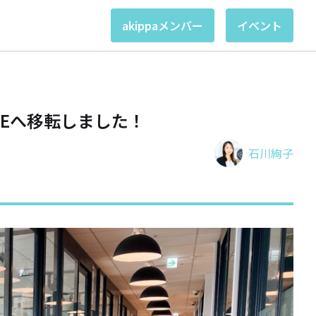
akippaメンバー
イベント
UAREへ移転しました！
石川絢子