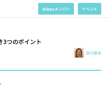
akippaメンバー
イベント
き3つのポイント
森村優香
。