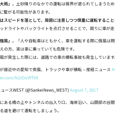
大雨」
。土砂降りのなかでの運転は視界が遮られてしまうため
に繋がる可能性があります。
はスピードを落として、周囲に注意しつつ慎重に運転すること
ッドライトやバックライトを点灯させることで、周りに車が走
強風」
。「人や自転車はともかく、車を運転する際に強風は問
えの方、実は車に乗っていても危険です。
風が発生した際には、道路での車の横転事故も発生しています
が接近中の愛知で突風、トラックや車が横転 – 産経ニュース
h
tter.com/N2zDuVFfVX
ュースWEST (@SankeiNews_WEST)
August 7, 2017
にある橋の上やトンネルの出入り口、海岸沿い、山間部の谷間
る道を避けて運転をしましょう。