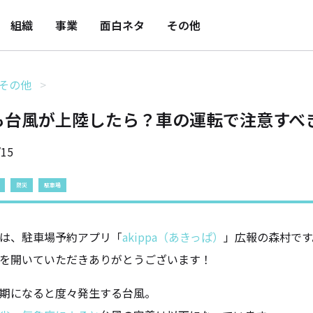
組織
事業
面白ネタ
その他
その他
も台風が上陸したら？車の運転で注意すべ
/15
防災
駐車場
は、駐車場予約アプリ「
akippa（あきっぱ）
」広報の森村です
を開いていただきありがとうございます！
期になると度々発生する台風。