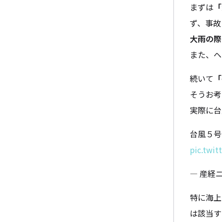
まずは
「
ず、事故
大雨の際
また、ヘ
続いて
「
そうお考
実際に台
台風５号
pic.twi
— 産経ニ
特に海上
は該当す