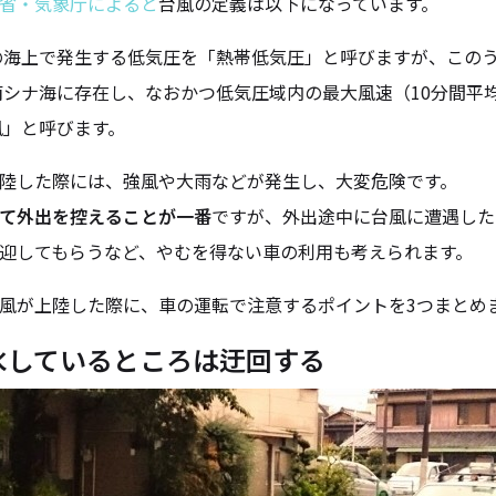
省・気象庁によると
台風の定義は以下になっています。
の海上で発生する低気圧を「熱帯低気圧」と呼びますが、このう
シナ海に存在し、なおかつ低気圧域内の最大風速（10分間平均
風」と呼びます。
陸した際には、強風や大雨などが発生し、大変危険です。
て外出を控えることが一番
ですが、外出途中に台風に遭遇した
迎してもらうなど、やむを得ない車の利用も考えられます。
風が上陸した際に、車の運転で注意するポイントを3つまとめ
水しているところは迂回する