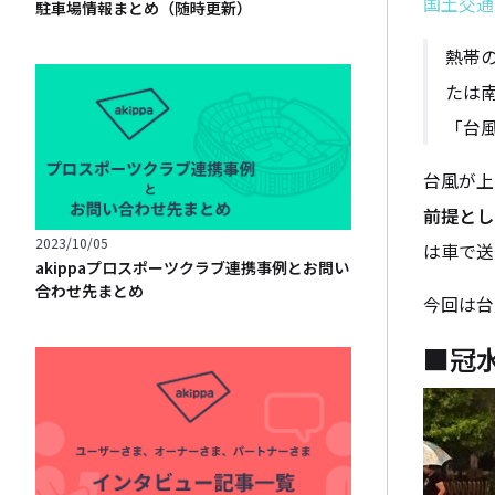
国土交通
駐車場情報まとめ（随時更新）
熱帯
たは南
「台
台風が上
前提とし
2023/10/05
は車で送
akippaプロスポーツクラブ連携事例とお問い
合わせ先まとめ
今回は台
■冠