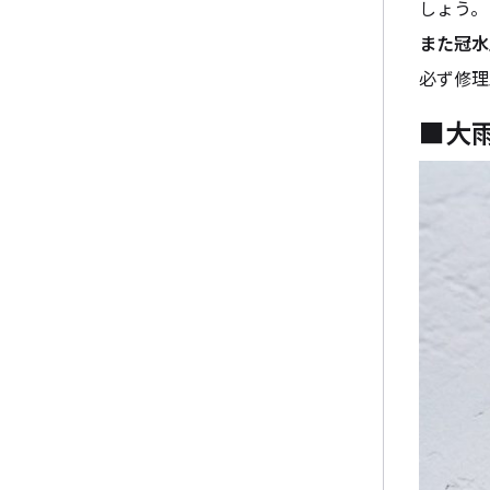
しょう。
また冠水
必ず修理
■大