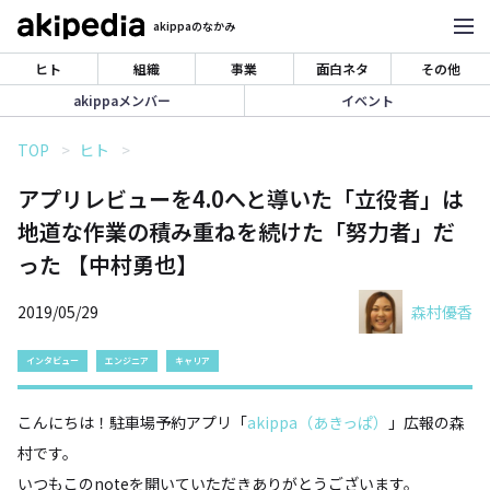
akippaのなかみ
ヒト
組織
事業
面白ネタ
その他
akippaメンバー
イベント
TOP
ヒト
アプリレビューを4.0へと導いた「立役者」は
地道な作業の積み重ねを続けた「努力者」だ
った 【中村勇也】
2019/05/29
森村優香
インタビュー
エンジニア
キャリア
こんにちは！駐車場予約アプリ「
akippa（あきっぱ）
」広報の森
村です。
いつもこのnoteを開いていただきありがとうございます。