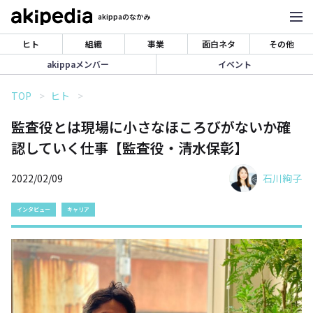
akippaのなかみ
ヒト
組織
事業
面白ネタ
その他
akippaメンバー
イベント
TOP
ヒト
監査役とは現場に小さなほころびがないか確
認していく仕事【監査役・清水保彰】
2022/02/09
石川絢子
インタビュー
キャリア