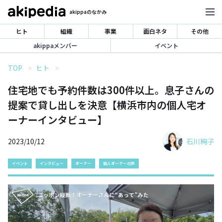
akippaのなかみ
ヒト
組織
事業
面白ネタ
その他
akippaメンバー
イベント
TOP
ヒト
住宅地でも予約件数は300件以上。息子さんの
提案で貸し出しを決意【横浜市内の個人宅オ
ーナーインタビュー】
2023/10/12
石川絢子
イベント
インタビュー
オーナー
個人オーナーの声