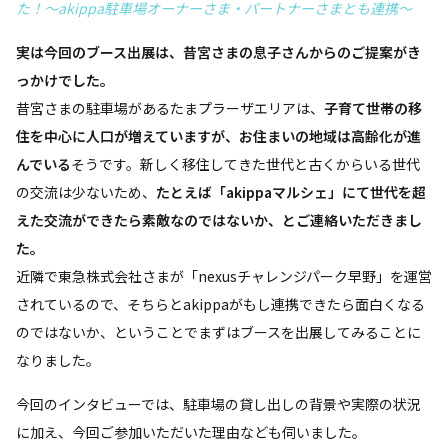
た！〜akippa駐車場オーナーさま・パートナーさまとも連携〜
実は今回のブース出展は、昔宮さまの息子さんからのご提案がき
っかけでした。
昔宮さまの駐車場があるたまプラーザエリアは、
子育て世帯の移
住を中心に人口が増えていますが、お住まいの地域は高齢化が進
んでいる
そうです。新しく移住してきた世代と古くからいる世代
の交流は少ないため、
たとえば「akippaマルシェ」にて世代を超
えた交流ができたら素敵なのではないか、とご連絡いただきまし
た。
近隣で東急株式会社さまが「nexusチャレンジパーク早野」を運営
されているので、そちらとakippaがもし連携できたら面白くなる
のではないか、ということでまずはブースを出展してみることに
なりました。
今回のインタビューでは、駐車場の貸し出しの背景や実際の状況
に加え、今回ご参加いただいた理由なども伺いました。