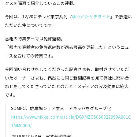
クスを隔週で紹介しているこの連載。
今回は、12/20にテレビ東京系列『
ゆうがたサテライト
』で放送い
ただいた件についてです。
番組の特集テーマは
免許返納
。
「都内で高齢者の免許返納数が過去最高を更新した」というニュ
ースを受けての特集です。
今回問い合わせをしてくださった記者さまも、取材させていただ
いたオーナーさまも、偶然にも同じ新聞記事を見て弊社に問い合
わせをしてくださっていたとのこと！メディアの波及効果は絶大
です。
SOMPO、駐車場シェア参入 アキッパをグループ化
https://www.nikkei.com/article/DGXMZO50503220S9A001C
1MM0000/
2019年10月3日 日本経済新聞