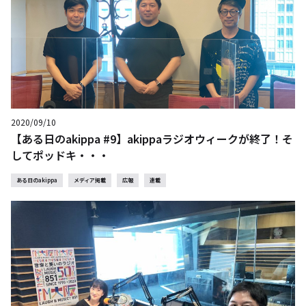
2020/09/10
【ある日のakippa #9】akippaラジオウィークが終了！そ
してポッドキ・・・
ある日のakippa
メディア掲載
広報
連載