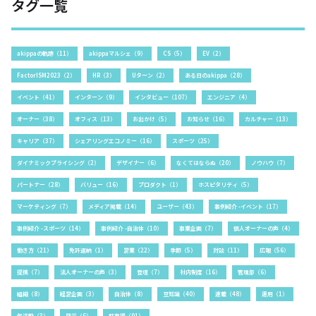
タグ一覧
akippaの軌跡（11）
akippaマルシェ（9）
CS（5）
EV（2）
FactorISM2023（2）
HR（3）
Uターン（2）
ある日のakippa（28）
イベント（41）
インターン（9）
インタビュー（107）
エンジニア（4）
オーナー（38）
オフィス（13）
お出かけ（5）
お知らせ（16）
カルチャー（13）
キャリア（37）
シェアリングエコノミー（16）
スポーツ（25）
ダイナミックプライシング（2）
デザイナー（6）
なくてはならぬ（20）
ノウハウ（7）
パートナー（28）
バリュー（16）
プロダクト（1）
ホスピタリティ（5）
マーケティング（7）
メディア掲載（14）
ユーザー（43）
事例紹介 -イベント（17）
事例紹介 -スポーツ（14）
事例紹介 -自治体（10）
事業企画（7）
個人オーナーの声（4）
働き方（21）
免許返納（1）
営業（22）
季節（5）
対談（11）
広報（56）
提携（7）
法人オーナーの声（3）
登壇（7）
社内制度（16）
管理部（6）
組織（8）
経営企画（3）
自治体（8）
豆知識（40）
連載（48）
運用（1）
部活動（3）
防災（6）
駐車場（91）