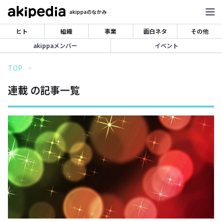
akippaのなかみ
ヒト
組織
事業
面白ネタ
その他
akippaメンバー
イベント
TOP
連載 の記事一覧