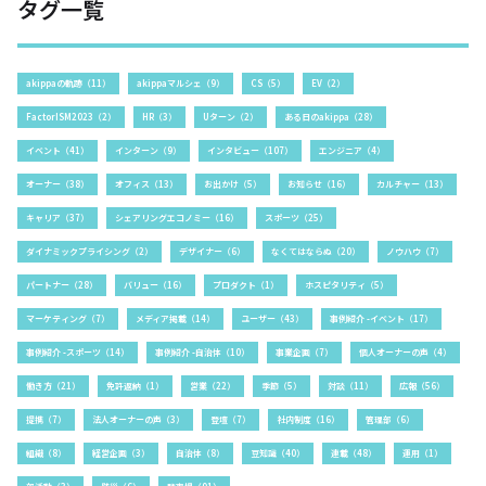
タグ一覧
akippaの軌跡（11）
akippaマルシェ（9）
CS（5）
EV（2）
FactorISM2023（2）
HR（3）
Uターン（2）
ある日のakippa（28）
イベント（41）
インターン（9）
インタビュー（107）
エンジニア（4）
オーナー（38）
オフィス（13）
お出かけ（5）
お知らせ（16）
カルチャー（13）
キャリア（37）
シェアリングエコノミー（16）
スポーツ（25）
ダイナミックプライシング（2）
デザイナー（6）
なくてはならぬ（20）
ノウハウ（7）
パートナー（28）
バリュー（16）
プロダクト（1）
ホスピタリティ（5）
マーケティング（7）
メディア掲載（14）
ユーザー（43）
事例紹介 -イベント（17）
事例紹介 -スポーツ（14）
事例紹介 -自治体（10）
事業企画（7）
個人オーナーの声（4）
働き方（21）
免許返納（1）
営業（22）
季節（5）
対談（11）
広報（56）
提携（7）
法人オーナーの声（3）
登壇（7）
社内制度（16）
管理部（6）
組織（8）
経営企画（3）
自治体（8）
豆知識（40）
連載（48）
運用（1）