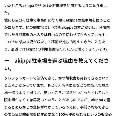
いたところakippaで見つけた駐車場を利用するようになりまし
た。
他にも自分の
仕事で事務所に行く際にakippaの駐車場を使うこと
があります
。他の駐車場と比べても
akippaの方が安いし、時間内
でしたら駐車場の出入りは自由
なので使わせてもらっています。
コロナの感染状況が収束して移動が比較的増えてきたこともあ
り、最近ではakippaの利用頻度もだんだんと増えてきています。
ー akippa駐車場を選ぶ理由を教えてくださ
い。
クレジットカードで決済できて、かつ領収書も発行できる
という
ところが助かっています。あとは大阪や愛知などの市街地で駐車
場を借りようと思うと、安いところが偶然見つかったとしても上
限金額がなくて結局高いということがあるのですが、
akippaで借
りるとあらかじめ金額がわかっているうえに、事前予約もできる
ので当日は駐車場を探す必要なく100％停められるというのも安心