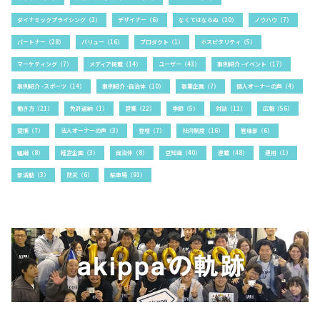
ダイナミックプライシング（2）
デザイナー（6）
なくてはならぬ（20）
ノウハウ（7）
パートナー（28）
バリュー（16）
プロダクト（1）
ホスピタリティ（5）
マーケティング（7）
メディア掲載（14）
ユーザー（43）
事例紹介 -イベント（17）
事例紹介 -スポーツ（14）
事例紹介 -自治体（10）
事業企画（7）
個人オーナーの声（4）
働き方（21）
免許返納（1）
営業（22）
季節（5）
対談（11）
広報（56）
提携（7）
法人オーナーの声（3）
登壇（7）
社内制度（16）
管理部（6）
組織（8）
経営企画（3）
自治体（8）
豆知識（40）
連載（48）
運用（1）
部活動（3）
防災（6）
駐車場（91）