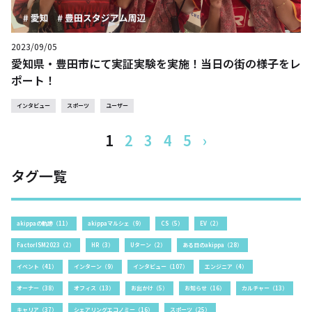
2023/09/05
愛知県・豊田市にて実証実験を実施！当日の街の様子をレ
ポート！
インタビュー
スポーツ
ユーザー
1
2
3
4
5
›
タグ一覧
akippaの軌跡（11）
akippaマルシェ（9）
CS（5）
EV（2）
FactorISM2023（2）
HR（3）
Uターン（2）
ある日のakippa（28）
イベント（41）
インターン（9）
インタビュー（107）
エンジニア（4）
オーナー（38）
オフィス（13）
お出かけ（5）
お知らせ（16）
カルチャー（13）
キャリア（37）
シェアリングエコノミー（16）
スポーツ（25）