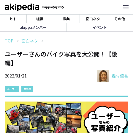
akippaのなかみ
ヒト
組織
事業
面白ネタ
その他
akippaメンバー
イベント
TOP
面白ネタ
ユーザーさんのバイク写真を大公開！【後
編】
2022/01/21
森村優香
ユーザー
駐車場