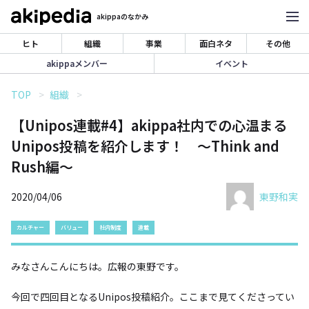
akippaのなかみ
ヒト
組織
事業
面白ネタ
その他
akippaメンバー
イベント
TOP
組織
【Unipos連載#4】akippa社内での心温まる
Unipos投稿を紹介します！ ～Think and
Rush編～
2020/04/06
東野和実
カルチャー
バリュー
社内制度
連載
みなさんこんにちは。広報の東野です。
今回で四回目となるUnipos投稿紹介。ここまで見てくださってい