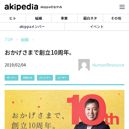
akippaのなかみ
ヒト
組織
事業
面白ネタ
その他
akippaメンバー
イベント
TOP
組織
おかげさまで創立10周年。
2019/02/04
HumanResource
オーナー
お知らせ
パートナー
ユーザー