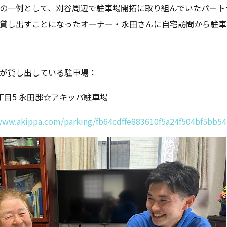
の一例として、刈谷周辺で駐車場開拓に取り組んでいたパート
貸し出すことになったオーナー・永田さんに自宅訪問から駐車
が貸し出している駐車場：
丁目5 永田邸☆アキッパ駐車場
/www.akippa.com/parking/fb64cdffe883610f5a24f504bf5bb54