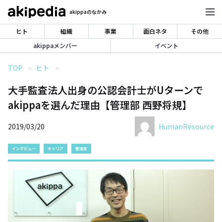
akippaのなかみ
ヒト
組織
事業
面白ネタ
その他
akippaメンバー
イベント
TOP
ヒト
大手監査法人出身の公認会計士がUターンで
akippaを選んだ理由【管理部 西野将規】
2019/03/20
HumanResource
インタビュー
キャリア
管理部