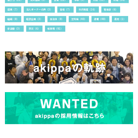
提携（7）
法人オーナーの声（3）
登壇（7）
社内制度（16）
管理部（6）
組織（8）
経営企画（3）
自治体（8）
豆知識（40）
連載（48）
運用（1）
部活動（3）
防災（6）
駐車場（91）