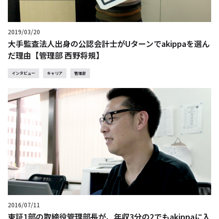
2019/03/20
大手監査法人出身の公認会計士がUターンでakippaを選ん
だ理由【管理部 西野将規】
インタビュー
キャリア
管理部
2016/07/11
東証1部の取締役管理部長が、年収3分の2でもakippaに入