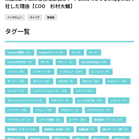
社した理由【COO 杉村大輔】
インタビュー
キャリア
管理部
タグ一覧
akippaの軌跡（11）
akippaマルシェ（9）
CS（5）
EV（2）
FactorISM2023（2）
HR（3）
Uターン（2）
ある日のakippa（28）
イベント（41）
インターン（9）
インタビュー（107）
エンジニア（4）
オーナー（38）
オフィス（13）
お出かけ（5）
お知らせ（16）
カルチャー（13）
キャリア（37）
シェアリングエコノミー（16）
スポーツ（25）
ダイナミックプライシング（2）
デザイナー（6）
なくてはならぬ（20）
ノウハウ（7）
パートナー（28）
バリュー（16）
プロダクト（1）
ホスピタリティ（5）
マーケティング（7）
メディア掲載（14）
ユーザー（43）
事例紹介 -イベント（17）
事例紹介 -スポーツ（14）
事例紹介 -自治体（10）
事業企画（7）
個人オーナーの声（4）
働き方（21）
免許返納（1）
営業（22）
季節（5）
対談（11）
広報（56）