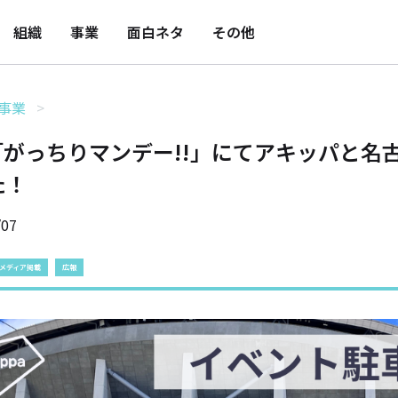
組織
事業
面白ネタ
その他
事業
S「がっちりマンデー!!」にてアキッパと
た！
/07
メディア掲載
広報