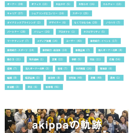
オーナー（38）
オフィス（13）
お出かけ（5）
お知らせ（16）
カルチャー（13）
キャリア（37）
シェアリングエコノミー（16）
スポーツ（25）
ダイナミックプライシング（2）
デザイナー（6）
なくてはならぬ（20）
ノウハウ（7）
パートナー（28）
バリュー（16）
プロダクト（1）
ホスピタリティ（5）
マーケティング（7）
メディア掲載（14）
ユーザー（43）
事例紹介 -イベント（17）
事例紹介 -スポーツ（14）
事例紹介 -自治体（10）
事業企画（7）
個人オーナーの声（4）
働き方（21）
免許返納（1）
営業（22）
季節（5）
対談（11）
広報（56）
提携（7）
法人オーナーの声（3）
登壇（7）
社内制度（16）
管理部（6）
組織（8）
経営企画（3）
自治体（8）
豆知識（40）
連載（48）
運用（1）
部活動（3）
防災（6）
駐車場（91）