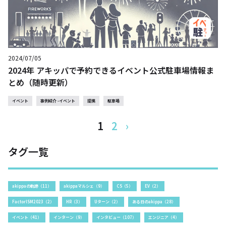
2024/07/05
2024年 アキッパで予約できるイベント公式駐車場情報ま
とめ（随時更新）
イベント
事例紹介 -イベント
提携
駐車場
1
2
›
タグ一覧
akippaの軌跡（11）
akippaマルシェ（9）
CS（5）
EV（2）
FactorISM2023（2）
HR（3）
Uターン（2）
ある日のakippa（28）
イベント（41）
インターン（9）
インタビュー（107）
エンジニア（4）