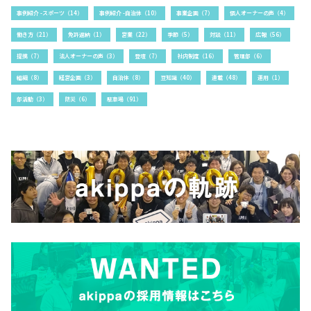
事例紹介 -スポーツ（14）
事例紹介 -自治体（10）
事業企画（7）
個人オーナーの声（4）
働き方（21）
免許返納（1）
営業（22）
季節（5）
対談（11）
広報（56）
提携（7）
法人オーナーの声（3）
登壇（7）
社内制度（16）
管理部（6）
組織（8）
経営企画（3）
自治体（8）
豆知識（40）
連載（48）
運用（1）
部活動（3）
防災（6）
駐車場（91）