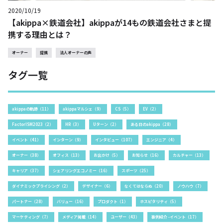
2020/10/19
【akippa×鉄道会社】akippaが14もの鉄道会社さまと提
携する理由とは？
オーナー
提携
法人オーナーの声
タグ一覧
akippaの軌跡（11）
akippaマルシェ（9）
CS（5）
EV（2）
FactorISM2023（2）
HR（3）
Uターン（2）
ある日のakippa（28）
イベント（41）
インターン（9）
インタビュー（107）
エンジニア（4）
オーナー（38）
オフィス（13）
お出かけ（5）
お知らせ（16）
カルチャー（13）
キャリア（37）
シェアリングエコノミー（16）
スポーツ（25）
ダイナミックプライシング（2）
デザイナー（6）
なくてはならぬ（20）
ノウハウ（7）
パートナー（28）
バリュー（16）
プロダクト（1）
ホスピタリティ（5）
マーケティング（7）
メディア掲載（14）
ユーザー（43）
事例紹介 -イベント（17）