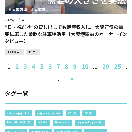
2025/08/14
“日・祝だけ”の貸し出しでも臨時収入に。大阪万博の需
要に応じた柔軟な駐車場活用【大阪港駅前のオーナーイン
タビュー】
インタビュー
オーナー
1
2
3
4
5
6
7
8
9
10
...
20
25
.
..
›
»
タグ一覧
akippaの軌跡（11）
akippaマルシェ（9）
CS（5）
EV（2）
FactorISM2023（2）
HR（3）
Uターン（2）
ある日のakippa（28）
イベント（41）
インターン（9）
インタビュー（107）
エンジニア（4）