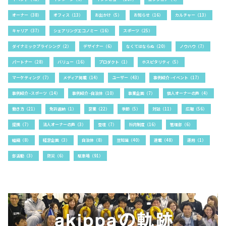
オーナー（38）
オフィス（13）
お出かけ（5）
お知らせ（16）
カルチャー（13）
キャリア（37）
シェアリングエコノミー（16）
スポーツ（25）
ダイナミックプライシング（2）
デザイナー（6）
なくてはならぬ（20）
ノウハウ（7）
パートナー（28）
バリュー（16）
プロダクト（1）
ホスピタリティ（5）
マーケティング（7）
メディア掲載（14）
ユーザー（43）
事例紹介 -イベント（17）
事例紹介 -スポーツ（14）
事例紹介 -自治体（10）
事業企画（7）
個人オーナーの声（4）
働き方（21）
免許返納（1）
営業（22）
季節（5）
対談（11）
広報（56）
提携（7）
法人オーナーの声（3）
登壇（7）
社内制度（16）
管理部（6）
組織（8）
経営企画（3）
自治体（8）
豆知識（40）
連載（48）
運用（1）
部活動（3）
防災（6）
駐車場（91）