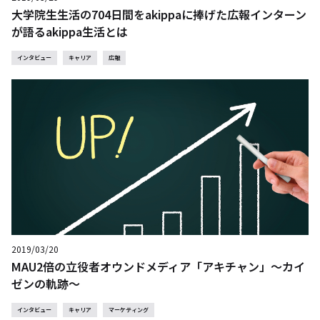
大学院生生活の704日間をakippaに捧げた広報インターン
が語るakippa生活とは
インタビュー
キャリア
広報
2019/03/20
MAU2倍の立役者オウンドメディア「アキチャン」〜カイ
ゼンの軌跡〜
インタビュー
キャリア
マーケティング