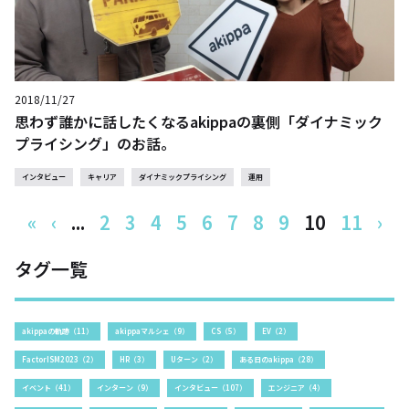
2018/11/27
思わず誰かに話したくなるakippaの裏側「ダイナミック
プライシング」のお話。
インタビュー
キャリア
ダイナミックプライシング
運用
«
‹
...
2
3
4
5
6
7
8
9
10
11
›
タグ一覧
akippaの軌跡（11）
akippaマルシェ（9）
CS（5）
EV（2）
FactorISM2023（2）
HR（3）
Uターン（2）
ある日のakippa（28）
イベント（41）
インターン（9）
インタビュー（107）
エンジニア（4）