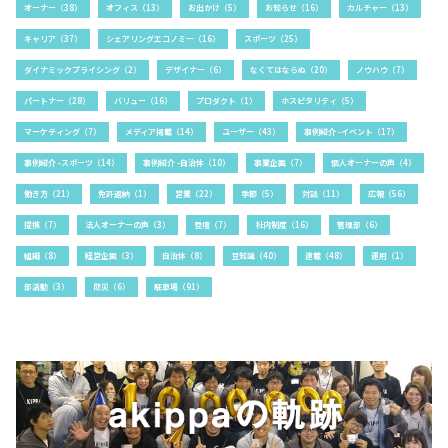
オーナー（38）
オフィス（13）
お出かけ（5）
お知らせ（16）
カルチャー（13）
キャリア（37）
シェアリングエコノミー（16）
スポーツ（25）
ダイナミックプライシング（2）
デザイナー（6）
なくてはならぬ（20）
ノウハウ（7）
パートナー（28）
バリュー（16）
プロダクト（1）
ホスピタリティ（5）
マーケティング（7）
メディア掲載（14）
ユーザー（43）
事例紹介 -イベント（17）
事例紹介 -スポーツ（14）
事例紹介 -自治体（10）
事業企画（7）
個人オーナーの声（4）
働き方（21）
免許返納（1）
営業（22）
季節（5）
対談（11）
広報（56）
提携（7）
法人オーナーの声（3）
登壇（7）
社内制度（16）
管理部（6）
組織（8）
経営企画（3）
自治体（8）
豆知識（40）
連載（48）
運用（1）
部活動（3）
防災（6）
駐車場（91）