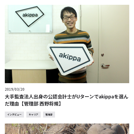
2019/03/20
大手監査法人出身の公認会計士がUターンでakippaを選ん
だ理由【管理部 西野将規】
インタビュー
キャリア
管理部